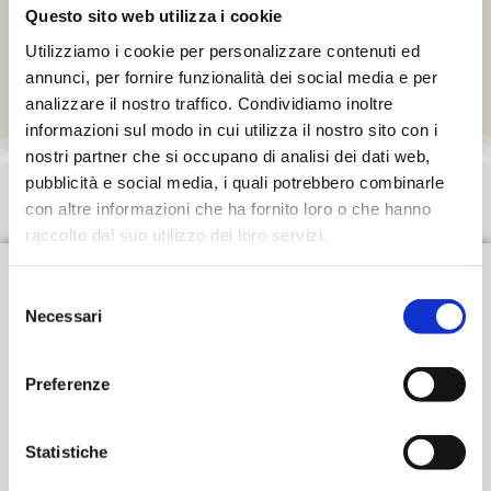
Questo sito web utilizza i cookie
Utilizziamo i cookie per personalizzare contenuti ed
annunci, per fornire funzionalità dei social media e per
PARKING
analizzare il nostro traffico. Condividiamo inoltre
informazioni sul modo in cui utilizza il nostro sito con i
nostri partner che si occupano di analisi dei dati web,
pubblicità e social media, i quali potrebbero combinarle
con altre informazioni che ha fornito loro o che hanno
raccolto dal suo utilizzo dei loro servizi.
Maison de vacances Villa le
Selezione
Ripe
Necessari
del
consenso
Appartement Le Volte
Preferenze
L’appartement “Le Volte” pour 4 personnes est situe au rez
de chaussee avec vue sur le jardin d’entree et le jardin de la
Statistiche
piscine idéal pour une famille qui a l’intention de passer des