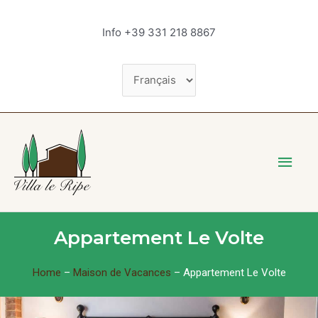
Aller
Choisir
au
Info +39 331 218 8867
contenu
une
langue
Men
princ
Appartement Le Volte
Home
–
Maison de Vacances
–
Appartement Le Volte